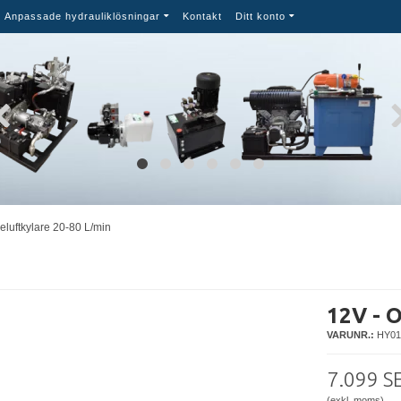
Anpassade hydrauliklösningar
Kontakt
Ditt konto
jeluftkylare 20-80 L/min
12V - O
VARUNR.:
HY01
7.099 S
(exkl. moms)