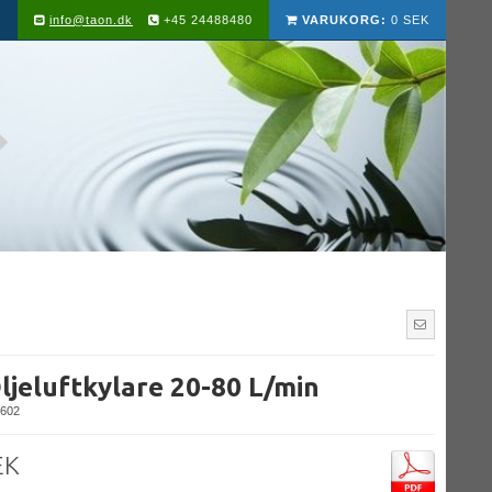
info@taon.dk
+45 24488480
VARUKORG:
0 SEK
ljeluftkylare 20-80 L/min
602
EK