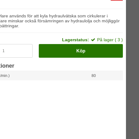
lare används för att kyla hydraulvätska som cirkulerar i
lare minskar också försämringen av hydraulolja och möjliggör
ättringar.
Lagerstatus:
På lager ( 3 )
Köp
tioner
/min.)
80