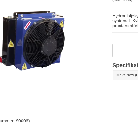
Hydrauloljeky
systemet. Ky
prestandaförb
Specifika
Maks. flow (L
lnummer: 90006)