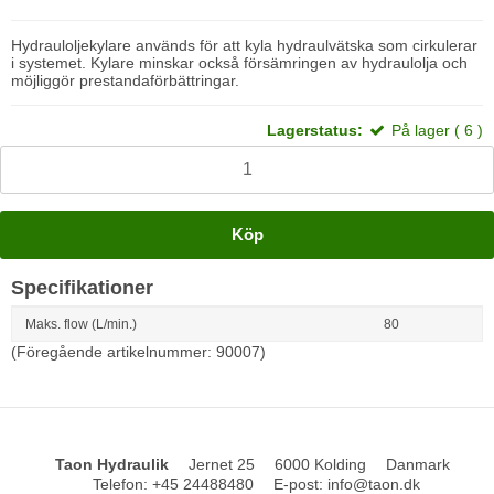
Hydrauloljekylare används för att kyla hydraulvätska som cirkulerar
i systemet. Kylare minskar också försämringen av hydraulolja och
möjliggör prestandaförbättringar.
Lagerstatus:
På lager ( 6 )
Köp
Specifikationer
Maks. flow (L/min.)
80
(Föregående artikelnummer: 90007)
Taon Hydraulik
Jernet 25
6000 Kolding
Danmark
Telefon
:
+45 24488480
E-post
:
info@taon.dk