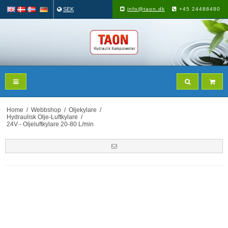
SEK
info@taon.dk
+45 24488480
Home
/
Webbshop
/
Oljekylare
/
Hydraulisk Olje-Luftkylare
/
24V - Oljeluftkylare 20-80 L/min