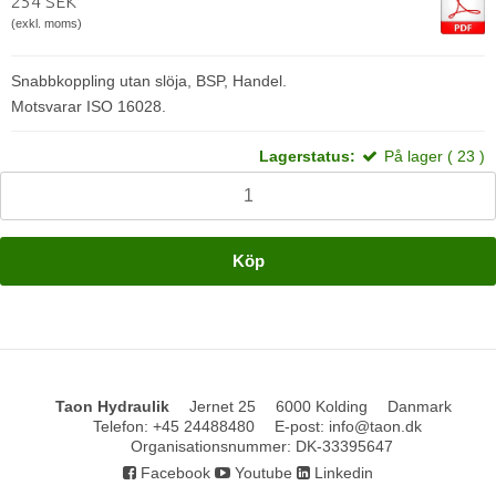
254 SEK
(exkl. moms)
Snabbkoppling utan slöja, BSP, Handel.
Motsvarar ISO 16028.
Lagerstatus:
På lager ( 23 )
Köp
Taon Hydraulik
Jernet 25
6000 Kolding
Danmark
Telefon
:
+45 24488480
E-post
:
info@taon.dk
Organisationsnummer
:
DK-33395647
Facebook
Youtube
Linkedin