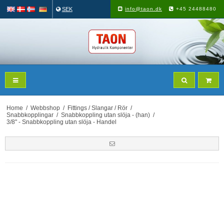
SEK
info@taon.dk
+45 24488480
Home
/
Webbshop
/
Fittings / Slangar / Rör
/
Snabbkopplingar
/
Snabbkoppling utan slöja - (han)
/
3/8" - Snabbkoppling utan slöja - Handel