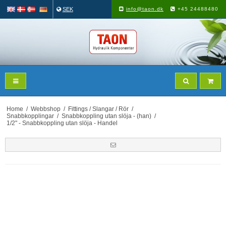
SEK
info@taon.dk
+45 24488480
Home
/
Webbshop
/
Fittings / Slangar / Rör
/
Snabbkopplingar
/
Snabbkoppling utan slöja - (han)
/
1/2" - Snabbkoppling utan slöja - Handel