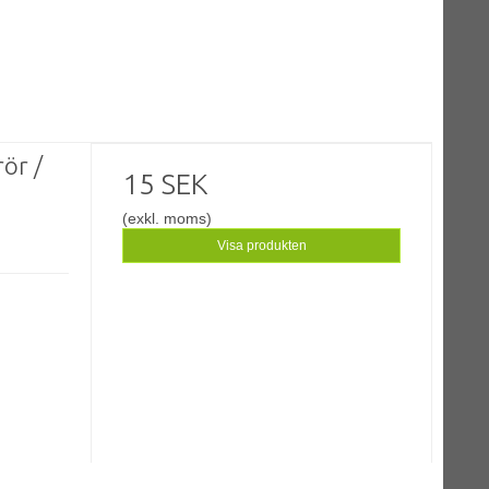
rör /
15 SEK
(exkl. moms)
Visa produkten