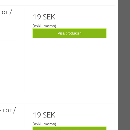
rör /
19 SEK
(exkl. moms)
Visa produkten
 rör /
19 SEK
(exkl. moms)