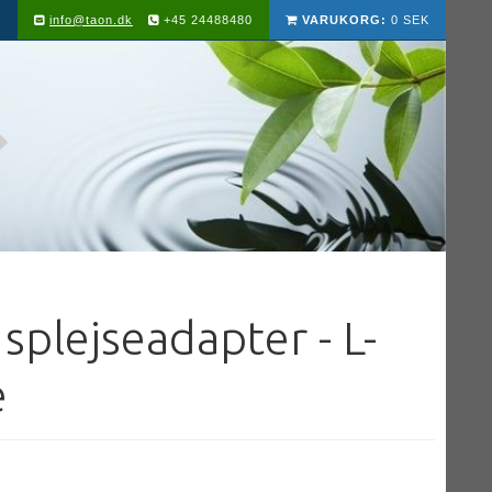
info@taon.dk
+45 24488480
VARUKORG:
0 SEK
 splejseadapter - L-
e