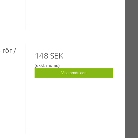
 rör /
148 SEK
(exkl. moms)
Visa produkten