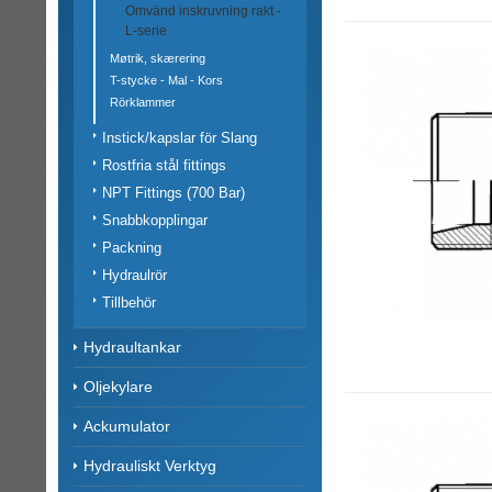
Omvänd inskruvning rakt -
L-serie
Møtrik, skærering
T-stycke - Mal - Kors
Rörklammer
Instick/kapslar för Slang
Rostfria stål fittings
NPT Fittings (700 Bar)
Snabbkopplingar
Packning
Hydraulrör
Tillbehör
Hydraultankar
Oljekylare
Ackumulator
Hydrauliskt Verktyg