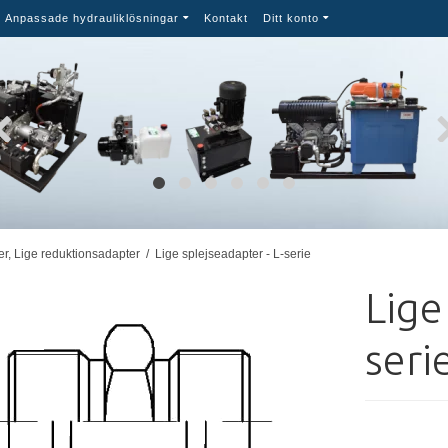
Anpassade hydrauliklösningar
Kontakt
Ditt konto
er, Lige reduktionsadapter
/
Lige splejseadapter - L-serie
Lige
seri