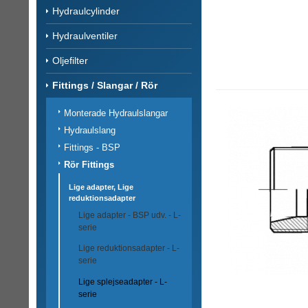
Hydraulcylinder
Hydraulventiler
Oljefilter
Fittings / Slangar / Rör
Monterade Hydraulslangar
Hydraulslang
Fittings - BSP
Rör Fittings
Lige adapter, Lige
reduktionsadapter
Lige adapter - BSP udv. - L-
serie
Lige reduktionsadapter - L-
serie
Lige splejseadapter - L-
serie