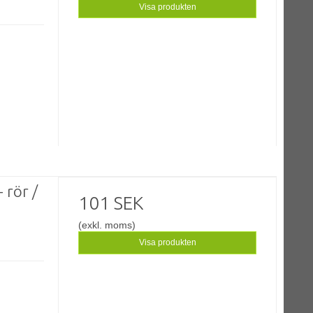
Visa produkten
 rör /
101 SEK
(exkl. moms)
Visa produkten