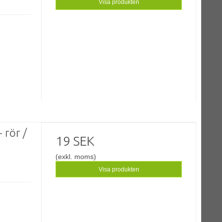
Visa produkten
 rör /
19 SEK
(exkl. moms)
Visa produkten