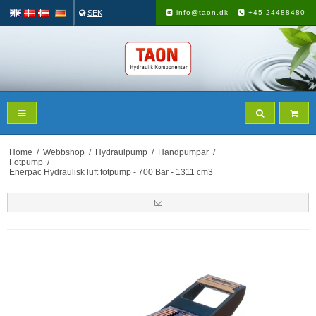
SEK
info@taon.dk
+45 24488480
Home
/
Webbshop
/
Hydraulpump
/
Handpumpar
/
Fotpump
/
Enerpac Hydraulisk luft fotpump - 700 Bar - 1311 cm3