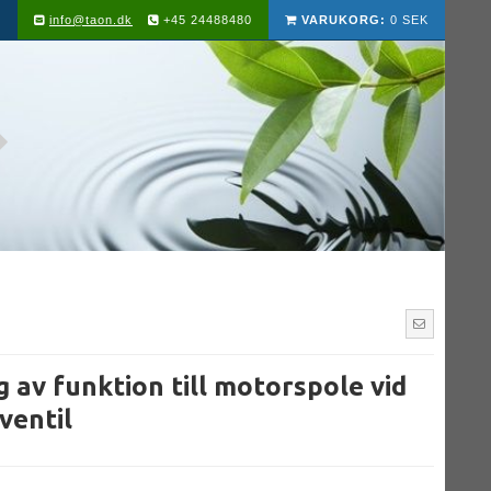
info@taon.dk
+45 24488480
VARUKORG:
0 SEK
 av funktion till motorspole vid
ventil