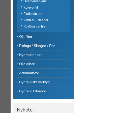
Övercenterventil
Kuleventil
Flödesdelare
Ventiler - 700 bar
Rostfria ventiler
Oljefilter
Fittings / Slangar / Rör
Hydraultankar
Oljekylare
Ackumulator
Hydrauliskt Verktyg
Hydraul Tillbehör
Nyheter