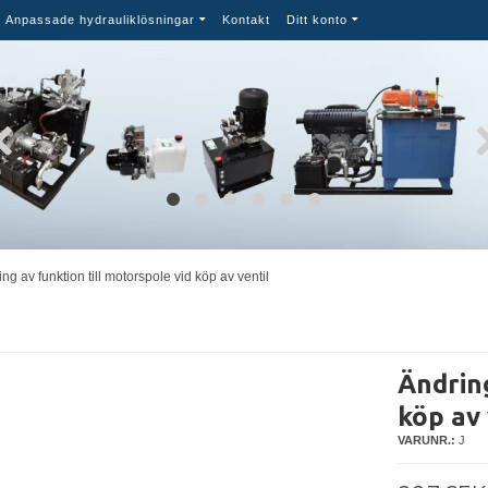
Anpassade hydrauliklösningar
Kontakt
Ditt konto
ng av funktion till motorspole vid köp av ventil
Ändring
köp av 
VARUNR.:
J