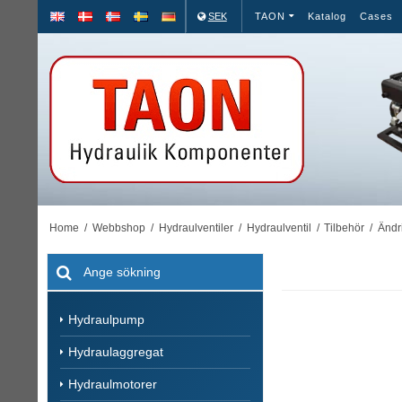
SEK
TAON
Katalog
Cases
Home
/
Webbshop
/
Hydraulventiler
/
Hydraulventil
/
Tilbehör
/
Ändri
Hydraulpump
Hydraulaggregat
Hydraulmotorer