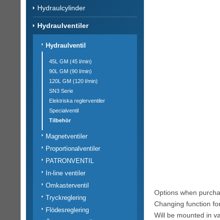
Hydraulcylinder
Hydraulventiler
Hydraulventil
45L GM (45 l/min)
90L GM (90 l/min)
120L GM (120 l/min)
SN3 Serie
Elektriska reglerventiler
Specialventil
Tilbehör
Magnetventiler
Proportionalventiler
PATRONVENTIL
In-line ventiler
Omkasterventil
Options when purcha
Tryckreglering
Changing function for
Flödesreglering
Will be mounted in va