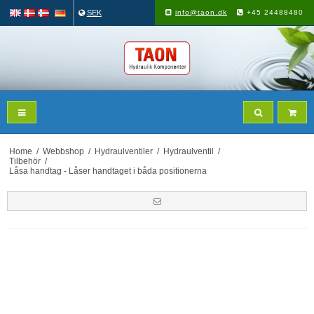
SEK
info@taon.dk
+45 24488480
Home
/
Webbshop
/
Hydraulventiler
/
Hydraulventil
/
Tilbehör
/
Låsa handtag - Låser handtaget i båda positionerna