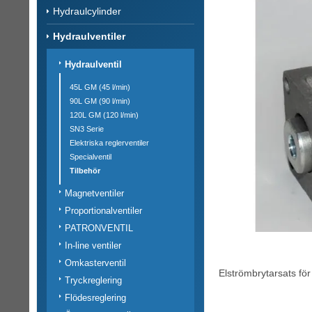
Hydraulcylinder
Hydraulventiler
Hydraulventil
45L GM (45 l/min)
90L GM (90 l/min)
120L GM (120 l/min)
SN3 Serie
Elektriska reglerventiler
Specialventil
Tilbehör
Magnetventiler
Proportionalventiler
PATRONVENTIL
In-line ventiler
Omkasterventil
Elströmbrytarsats för
Tryckreglering
Flödesreglering