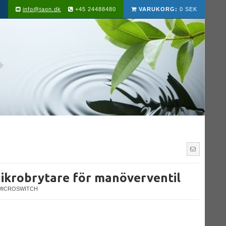
info@taon.dk
+45 24488480
VARUKORG:
0 SEK
Mikrobrytare för manöverventil
-MICROSWITCH