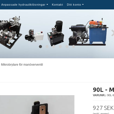
Anpassade hydrauliklösningar
Kontakt
Ditt konto
- Mikrobrytare för manöverventil
90L - 
VARUNR.:
90L
927 SEK
(exkl. moms)