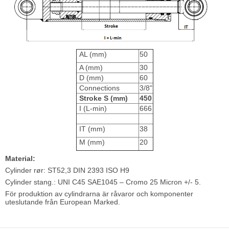
AL (mm)
50
A (mm)
30
D (mm)
60
Connections
3/8"
Stroke S (mm)
450
I (L-min)
666
IT (mm)
38
M (mm)
20
Material:
Cylinder rør: ST52,3 DIN 2393 ISO H9
Cylinder stang.: UNI C45 SAE1045 – Cromo 25 Micron +/- 5.
För produktion av cylindrarna är råvaror och komponenter
uteslutande från European Marked.