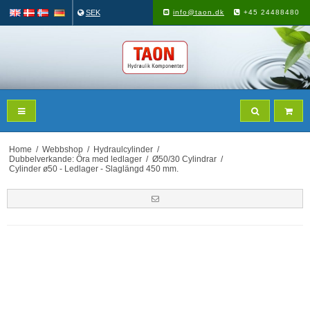
SEK
info@taon.dk
+45 24488480
Home
/
Webbshop
/
Hydraulcylinder
/
Dubbelverkande: Öra med ledlager
/
Ø50/30 Cylindrar
/
Cylinder ø50 - Ledlager - Slaglängd 450 mm.