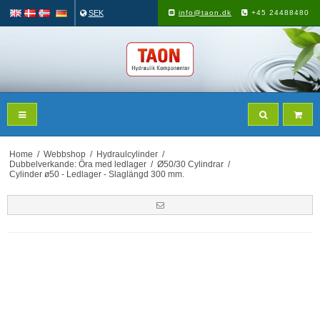
SEK
info@taon.dk
+45 24488480
Home
/
Webbshop
/
Hydraulcylinder
/
Dubbelverkande: Öra med ledlager
/
Ø50/30 Cylindrar
/
Cylinder ø50 - Ledlager - Slaglängd 300 mm.