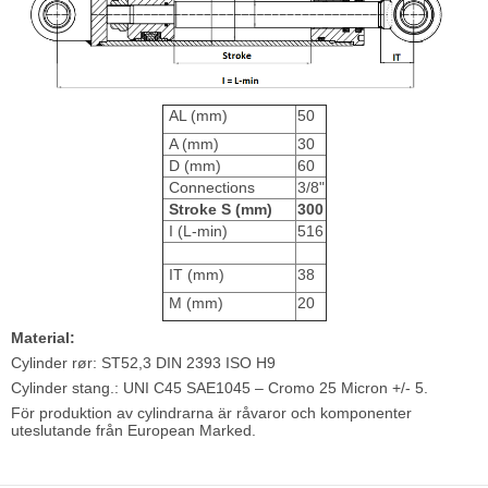
AL (mm)
50
A (mm)
30
D (mm)
60
Connections
3/8"
Stroke S (mm)
300
I (L-min)
516
IT (mm)
38
M (mm)
20
Material:
Cylinder rør: ST52,3 DIN 2393 ISO H9
Cylinder stang.: UNI C45 SAE1045 – Cromo 25 Micron +/- 5.
För produktion av cylindrarna är råvaror och komponenter
uteslutande från European Marked.