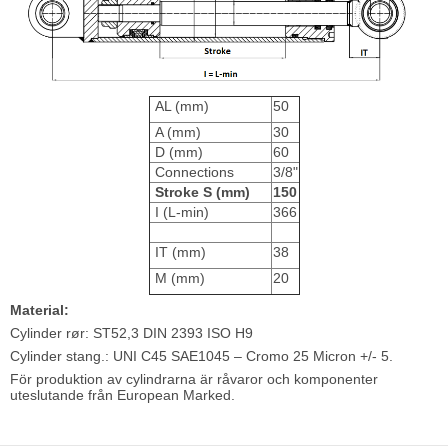
AL (mm)
50
A (mm)
30
D (mm)
60
Connections
3/8"
Stroke S (mm)
150
I (L-min)
366
IT (mm)
38
M (mm)
20
Material:
Cylinder rør: ST52,3 DIN 2393 ISO H9
Cylinder stang.: UNI C45 SAE1045 – Cromo 25 Micron +/- 5.
För produktion av cylindrarna är råvaror och komponenter
uteslutande från European Marked.