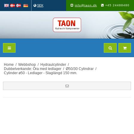
SEK
info@taon.dk
+45 24488480
Home
/
Webbshop
/
Hydraulcylinder
/
Dubbelverkande: Öra med ledlager
/
Ø50/30 Cylindrar
/
Cylinder ø50 - Ledlager - Slaglängd 150 mm.