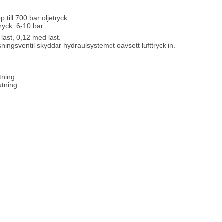
 till 700 bar oljetryck.
yck: 6-10 bar.
 last, 0,12 med last.
ingsventil skyddar hydraulsystemet oavsett lufttryck in.
tning.
utning.