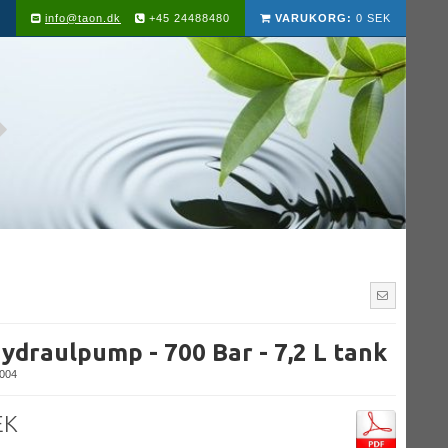
info@taon.dk
+45 24488480
VARUKORG:
0 SEK
ydraulpump - 700 Bar - 7,2 L tank
004
EK