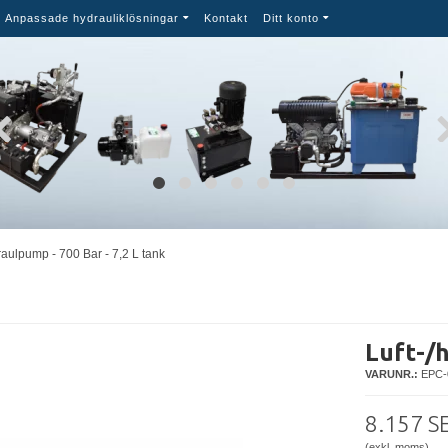
Anpassade hydrauliklösningar
Kontakt
Ditt konto
raulpump - 700 Bar - 7,2 L tank
Luft-/h
VARUNR.:
EPC-
8.157 S
(exkl. moms)