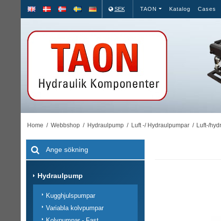
SEK
TAON
Katalog
Cases
Home
/
Webbshop
/
Hydraulpump
/
Luft -/ Hydraulpumpar
/
Luft-/hyd
Hydraulpump
Kugghjulspumpar
Variabla kolvpumpar
Kolvpumpar - Fast