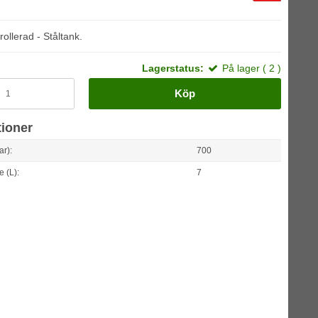
ollerad - Ståltank.
Lagerstatus:
På lager ( 2 )
Köp
tioner
ar):
700
e (L):
7