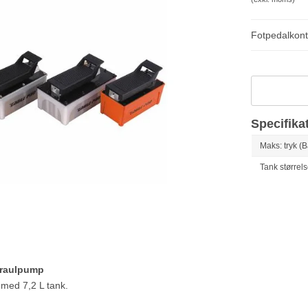
Fotpedalkontr
Specifika
Maks: tryk (B
Tank størrels
draulpump
 med 7,2 L tank.