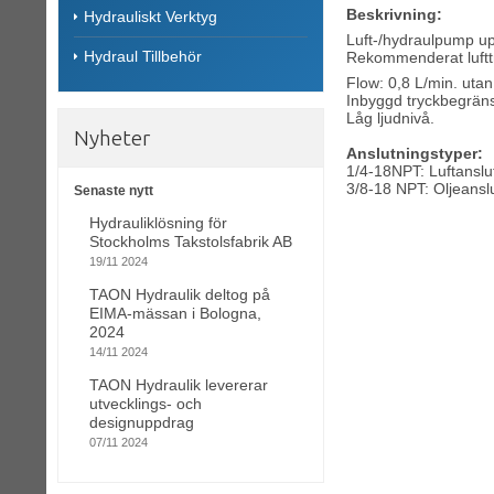
Beskrivning:
Hydrauliskt Verktyg
Luft-/hydraulpump upp
Hydraul Tillbehör
Rekommenderat lufttr
Flow: 0,8 L/min. utan
Inbyggd tryckbegränsn
Låg ljudnivå.
Nyheter
Anslutningstyper:
1/4-18NPT: Luftanslu
3/8-18 NPT: Oljeansl
Senaste nytt
Hydrauliklösning för
Stockholms Takstolsfabrik AB
19/11 2024
TAON Hydraulik deltog på
EIMA-mässan i Bologna,
2024
14/11 2024
TAON Hydraulik levererar
utvecklings- och
designuppdrag
07/11 2024