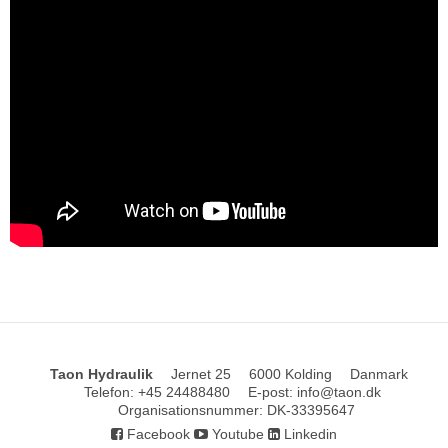
Taon Hydraulik
Jernet 25
6000 Kolding
Danmark
Telefon
:
+45 24488480
E-post
:
info@taon.dk
Organisationsnummer
:
DK-33395647
Facebook
Youtube
Linkedin