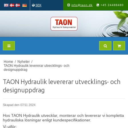
SEK
info@taon.dk
+45 24488480
Home
/
Nyheter
/
TAON Hydraulik levererar utvecklings- och
designuppdrag
TAON Hydraulik levererar utvecklings- och
designuppdrag
Skapad den
07/11 2024
Hos TAON Hydraulik utvecklar, monterar och levererar vi kompletta
hydrauliska lösningar enligt kundespecifikationer.
Vi utför: